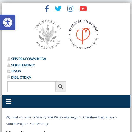
Otwórz pasek narzędzi
SPIS PRACOWNIKÓW
SEKRETARIATY
USOS
BIBLIOTEKA
Search Button
Search
for:
Wydział Filozofii Uniwersytetu Warszawskiego
>
Działalność naukowa
>
Konferencje
>
Konferencje