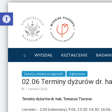
Otwórz pasek narzędzi
⌂
WYDZIAŁ
KSZTAŁCENIE
BADANI
Dyżury i zmiany w zajęciach
Ogłoszenia
02.06 Terminy dyżurów dr. h
1 czerwca 2026
Terminy dyżurów dr. hab. Tomasza Tiuryna:
czerwiec – 2.06 (odwołany), 9.06, 13:30-14:30; 16:06,