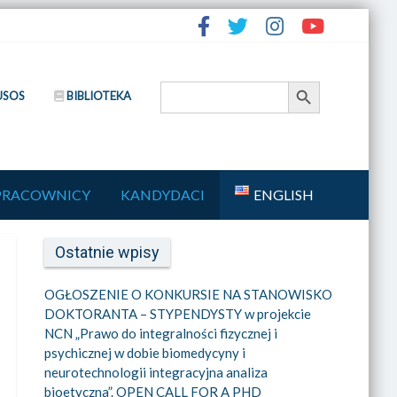
Search Button
Search
USOS
BIBLIOTEKA
for:
PRACOWNICY
KANDYDACI
ENGLISH
Ostatnie wpisy
OGŁOSZENIE O KONKURSIE NA STANOWISKO
DOKTORANTA – STYPENDYSTY w projekcie
NCN „Prawo do integralności fizycznej i
psychicznej w dobie biomedycyny i
neurotechnologii integracyjna analiza
bioetyczna”. OPEN CALL FOR A PHD