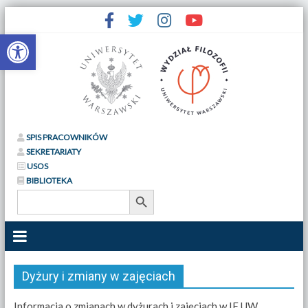
Otwórz pasek narzędzi
SPIS PRACOWNIKÓW
SEKRETARIATY
USOS
BIBLIOTEKA
Search Button
Search
for:
Dyżury i zmiany w zajęciach
Informacja o zmianach w dyżurach i zajęciach w IF UW