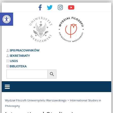
Otwórz pasek narzędzi
SPIS PRACOWNIKÓW
SEKRETARIATY
USOS
BIBLIOTEKA
Search Button
Search
for:
Wydział Filozofii Uniwersytetu Warszawskiego
>
International Studies in
Philosophy