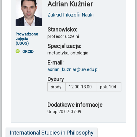
Adrian Kuźniar
Zakład Filozofii Nauki
Stanowisko:
Prowadzone
profesor uczelni
zajęcia
(USOS)
Specjalizacja:
ORCID
metaetyka, ontologia
E-mail:
adrian_kuzniar@uw.edu.pl
Dyżury
środy
12:00-13:00
pok. 104
Dodatkowe informacje
Urlop 20.07-07.09
International Studies in Philosophy