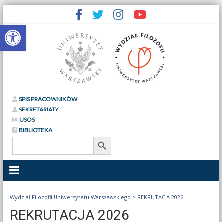
Otwórz pasek narzędzi
SPIS PRACOWNIKÓW
SEKRETARIATY
USOS
BIBLIOTEKA
Search Button
Search
for:
Wydział Filozofii Uniwersytetu Warszawskiego
>
REKRUTACJA 2026
REKRUTACJA 2026