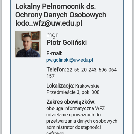
Lokalny Pełnomocnik ds.
Ochrony Danych Osobowych
lodo_wfz@uw.edu.pl
mgr
Piotr Goliński
E-mail:
pw.golinski@uw.edu.pl
Telefon:
22-55-20-243,
696-064-
157
Lokalizacja:
Krakowskie
Przedmieście 3, pok. 308
Zakres obowiązków:
obsługa informatyczna WFZ
udzielanie upoważnień do
przetwarzania danych osobowych
administrator dostępności
cyfrowej