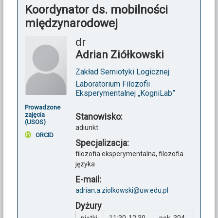
Koordynator ds. mobilności
międzynarodowej
dr
Adrian Ziółkowski
Zakład Semiotyki Logicznej
Laboratorium Filozofii
Eksperymentalnej „KogniLab”
Prowadzone
zajęcia
Stanowisko:
(USOS)
adiunkt
ORCID
Specjalizacja:
filozofia eksperymentalna, filozofia
języka
E-mail:
adrian.a.ziolkowski@uw.edu.pl
Dyżury