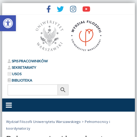
Otwórz pasek narzędzi
SPIS PRACOWNIKÓW
SEKRETARIATY
USOS
BIBLIOTEKA
Search Button
Search
for:
Wydział Filozofii Uniwersytetu Warszawskiego
>
Pełnomocnicy i
koordynatorzy