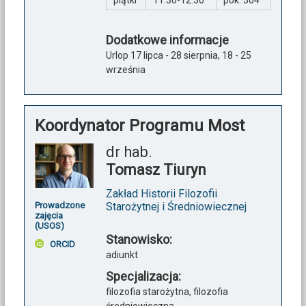
piątki
11:30-12:30
pok. 304
Dodatkowe informacje
Urlop 17 lipca - 28 sierpnia, 18 - 25
września
Koordynator Programu Most
dr hab.
Tomasz Tiuryn
Zakład Historii Filozofii
Prowadzone
Starożytnej i Średniowiecznej
zajęcia
(USOS)
Stanowisko:
ORCID
adiunkt
Specjalizacja:
filozofia starożytna, filozofia