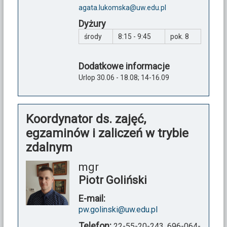
agata.lukomska@uw.edu.pl
Dyżury
środy
8:15 - 9:45
pok. 8
Dodatkowe informacje
Urlop 30.06 - 18.08; 14-16.09
Koordynator ds. zajęć,
egzaminów i zaliczeń w trybie
zdalnym
mgr
Piotr Goliński
E-mail:
pw.golinski@uw.edu.pl
Telefon:
22-55-20-243,
696-064-