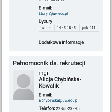
średniowieczna
E-mail:
t.tiuryn@uw.edu.pl
Dyżury
wtorki
14:45-15:45
pok. 211
Dodatkowe informacje
Pełnomocnik ds. rekrutacji
mgr
Alicja Chybińska-
Kowalik
E-mail:
a.chybinska@uw.edu.pl
Telefon:
22-55-23-702