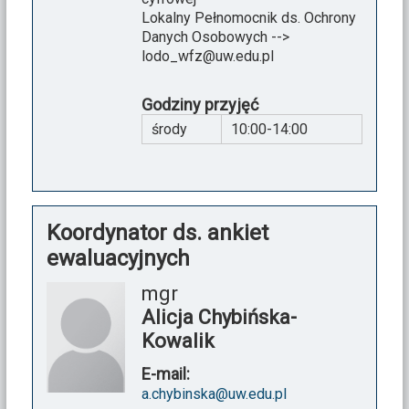
Lokalny Pełnomocnik ds. Ochrony
Danych Osobowych -->
lodo_wfz@uw.edu.pl
Godziny przyjęć
środy
10:00-14:00
Koordynator ds. ankiet
ewaluacyjnych
mgr
Alicja Chybińska-
Kowalik
E-mail:
a.chybinska@uw.edu.pl