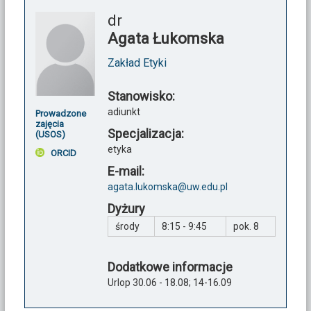
dr
Agata Łukomska
Zakład Etyki
Stanowisko:
adiunkt
Prowadzone
zajęcia
Specjalizacja:
(USOS)
etyka
ORCID
E-mail:
agata.lukomska@uw.edu.pl
Dyżury
środy
8:15 - 9:45
pok. 8
Dodatkowe informacje
Urlop 30.06 - 18.08; 14-16.09