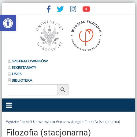
Otwórz pasek narzędzi
SPIS PRACOWNIKÓW
SEKRETARIATY
USOS
BIBLIOTEKA
Search Button
Search
for:
Wydział Filozofii Uniwersytetu Warszawskiego
>
Filozofia (stacjonarna)
Filozofia (stacjonarna)