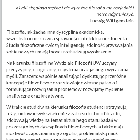
Myśli skądinąd mętne i niewyraźne filozofia ma rozjaśnić i
ostro odgraniczyć.
Ludwig Wittgenstein
Filozofia, jak żadna inna dyscyplina akademicka,
wszechstronnie rozwija sprawności intelektualne studenta.
Studia filozoficzne ćwiczą inteligencję, zdolność przyswajania
sobie nowych umiejętności, rozbudzają wyobraźnię.
Na kierunku filozofii na Wydziale Filozofii UW uczymy
precyzyjnego, logicznego myślenia oraz jasnego wyrażania
myśli. Zarazem: wspólnie analizując i dyskutując przeróżne
koncepcje filozoficzne oraz stawiając własne pytania i
formułujące rozwiązania problemów, rozwijamy myślenie
analityczne oraz kreatywne.
W trakcie studiów na kierunku filozofia studenci otrzymują
też gruntowne wykształcenie z zakresu historii filozofii,
zdobywają wiedzę na temat aktualnego stanu badań w
poszczególnych dyscyplinach filozoficznych, a także mają
możliwość zapoznania się z ogólną problematyką nauk
humanistycznych oraz z podstawowymi zagadnieniami