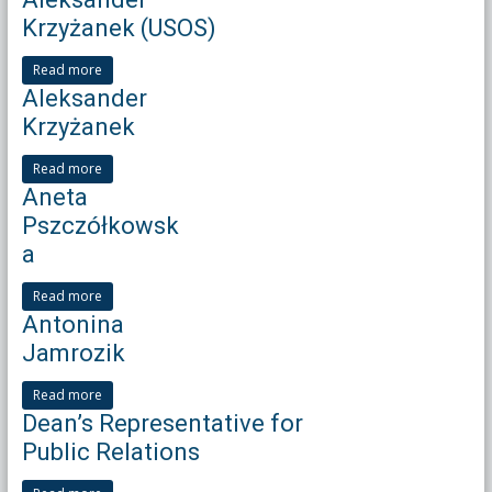
Krzyżanek (USOS)
Read more
Aleksander
Krzyżanek
Read more
Aneta
Pszczółkowsk
a
Read more
Antonina
Jamrozik
Read more
Dean’s Representative for
Public Relations