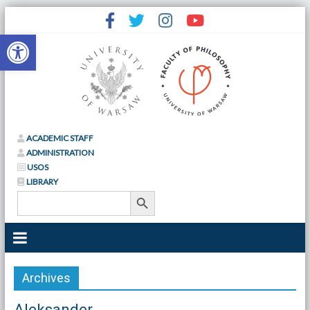
Open toolbar
ACADEMIC STAFF
ADMINISTRATION
USOS
LIBRARY
Search Button
Search
for:
Archives
Aleksander