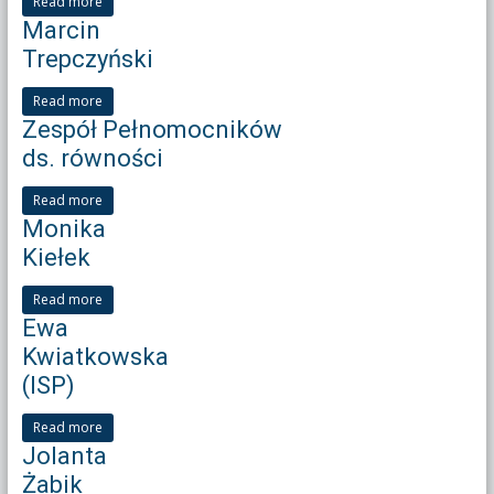
Read more
Marcin
Trepczyński
Read more
Zespół Pełnomocników
ds. równości
Read more
Monika
Kiełek
Read more
Ewa
Kwiatkowska
(ISP)
Read more
Jolanta
Żabik