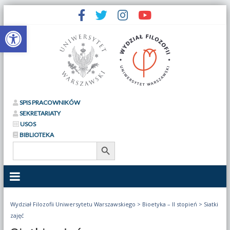
Otwórz pasek narzędzi
SPIS PRACOWNIKÓW
SEKRETARIATY
USOS
BIBLIOTEKA
Search Button
Search
for:
Wydział Filozofii Uniwersytetu Warszawskiego
>
Bioetyka – II stopień
>
Siatki
zajęć