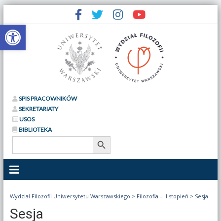
Otwórz pasek narzędzi
SPIS PRACOWNIKÓW
SEKRETARIATY
USOS
BIBLIOTEKA
Search Button
Search
for:
Wydział Filozofii Uniwersytetu Warszawskiego
>
Filozofia – II stopień
>
Sesja
Sesja