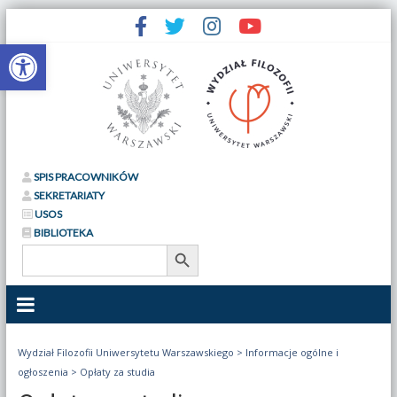
Otwórz pasek narzędzi
SPIS PRACOWNIKÓW
SEKRETARIATY
USOS
BIBLIOTEKA
Search Button
Search
for:
Wydział Filozofii Uniwersytetu Warszawskiego
>
Informacje ogólne i
ogłoszenia
>
Opłaty za studia