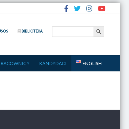
Search Button
Search
USOS
BIBLIOTEKA
for:
PRACOWNICY
KANDYDACI
ENGLISH