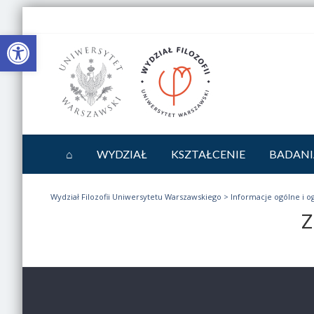
Otwórz pasek narzędzi
⌂
WYDZIAŁ
KSZTAŁCENIE
BADANI
Wydział Filozofii Uniwersytetu Warszawskiego
>
Informacje ogólne i o
Z