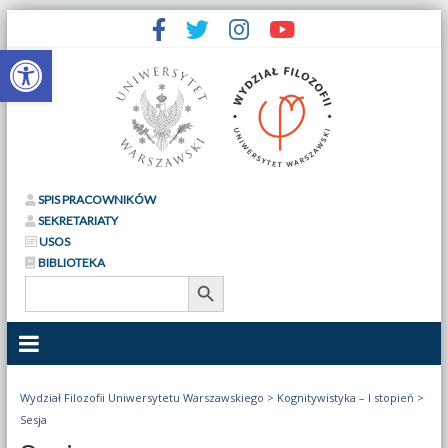
Otwórz pasek narzędzi
SPIS PRACOWNIKÓW
SEKRETARIATY
USOS
BIBLIOTEKA
Search Button
Search
for:
Wydział Filozofii Uniwersytetu Warszawskiego
>
Kognitywistyka – I stopień
>
Sesja