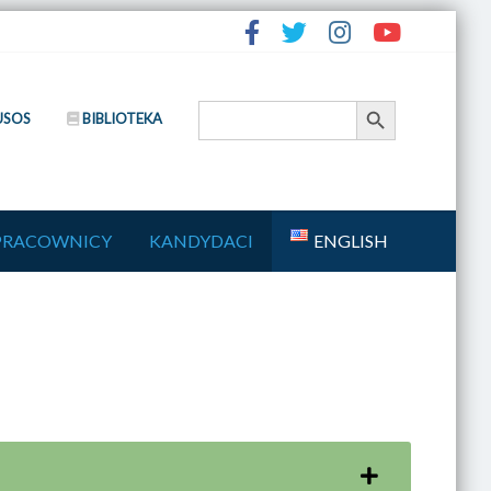
Search Button
Search
USOS
BIBLIOTEKA
for:
PRACOWNICY
KANDYDACI
ENGLISH