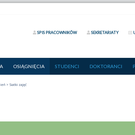
SPIS PRACOWNIKÓW
SEKRETARIATY
A
OSIĄGNIĘCIA
STUDENCI
DOKTORANCI
pień
>
Siatki zajęć