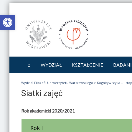
Otwórz pasek narzędzi
⌂
WYDZIAŁ
KSZTAŁCENIE
BADANI
Wydział Filozofii Uniwersytetu Warszawskiego
>
Kognitywistyka – I sto
Siatki zajęć
Rok akademicki 2020/2021
Rok I