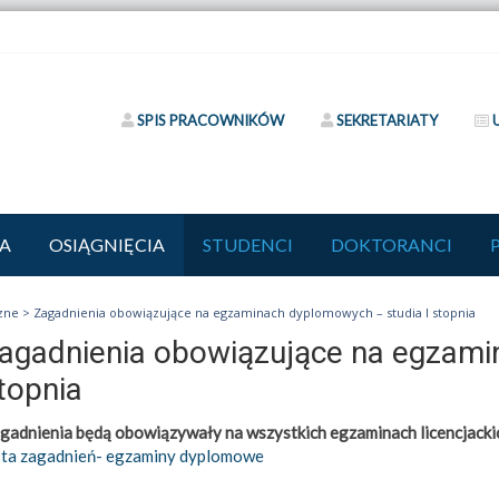
SPIS PRACOWNIKÓW
SEKRETARIATY
A
OSIĄGNIĘCIA
STUDENCI
DOKTORANCI
czne
>
Zagadnienia obowiązujące na egzaminach dyplomowych – studia I stopnia
agadnienia obowiązujące na egzami
topnia
gadnienia będą obowiązywały na wszystkich egzaminach licencjackic
sta zagadnień- egzaminy dyplomowe