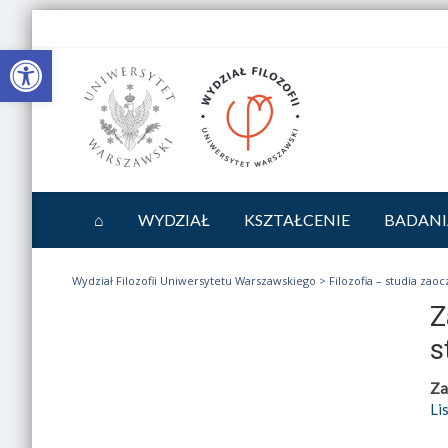
Otwórz pasek narzędzi
⌂
WYDZIAŁ
KSZTAŁCENIE
BADANI
Wydział Filozofii Uniwersytetu Warszawskiego
>
Filozofia – studia zao
Z
s
Za
Li