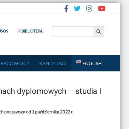
Search Button
Search
USOS
BIBLIOTEKA
for:
PRACOWNICY
KANDYDACI
ENGLISH
nach dyplomowych – studia I
h począwszy od 1 października 2022 r.