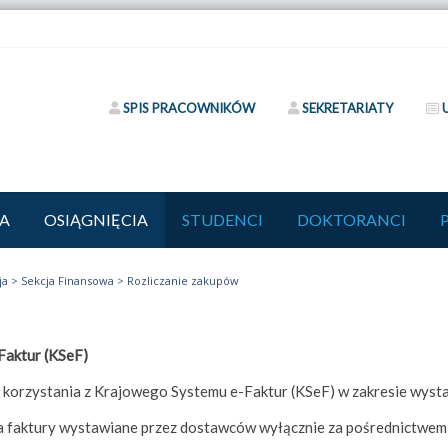
SPIS PRACOWNIKÓW
SEKRETARIATY
A
OSIĄGNIĘCIA
STUDENCI
DOKTORANCI
ja
>
Sekcja Finansowa
>
Rozliczanie zakupów
Faktur (KSeF)
korzystania z Krajowego Systemu e-Faktur (KSeF) w zakresie wystaw
 faktury wystawiane przez dostawców wyłącznie za pośrednictwem 