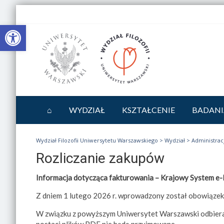
Otwórz pasek narzędzi
⌂
WYDZIAŁ
KSZTAŁCENIE
BADANI
Wydział Filozofii Uniwersytetu Warszawskiego
>
Wydział
>
Administrac
Rozliczanie zakupów
Informacja dotycząca fakturowania – Krajowy System e-
Z dniem 1 lutego 2026 r. wprowadzony został obowiązek 
W związku z powyższym Uniwersytet Warszawski odbiera