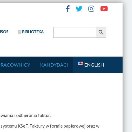
Search Button
Search
USOS
BIBLIOTEKA
for:
PRACOWNICY
KANDYDACI
ENGLISH
iania i odbierania faktur.
systemu KSeF. Faktury w formie papierowej oraz w