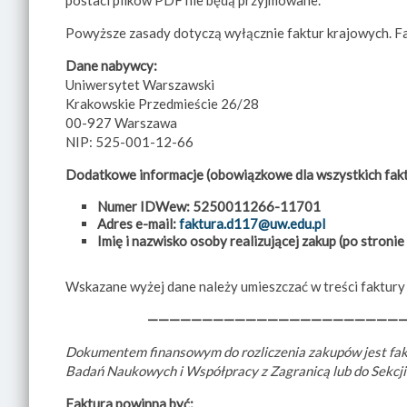
postaci plików PDF nie będą przyjmowane.
Powyższe zasady dotyczą wyłącznie faktur krajowych. Fa
Dane nabywcy:
Uniwersytet Warszawski
Krakowskie Przedmieście 26/28
00-927 Warszawa
NIP: 525-001-12-66
Dodatkowe informacje (obowiązkowe dla wszystkich fakt
Numer IDWew: 5250011266-11701
Adres e-mail:
faktura.d117@uw.edu.pl
Imię i nazwisko osoby realizującej zakup (po stron
Wskazane wyżej dane należy umieszczać w treści faktury 
———————————————————————
Dokumentem finansowym do rozliczenia zakupów jest faktu
Badań Naukowych i Współpracy z Zagranicą lub do Sekcji
Faktura powinna być: