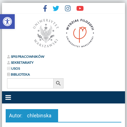
Otwórz pasek narzędzi
SPIS PRACOWNIKÓW
SEKRETARIATY
USOS
BIBLIOTEKA
Search Button
Search
for:
Autor:
chlebinska