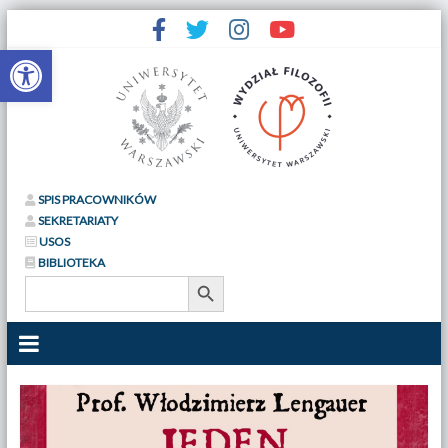
Otwórz pasek narzędzi
SPIS PRACOWNIKÓW
SEKRETARIATY
USOS
BIBLIOTEKA
Search Button
Search
for: