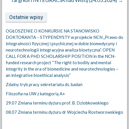
Targi kół i INTEGRACJA nad Wisłą (24.05.2024)
→
Ostatnie wpisy
OGŁOSZENIE O KONKURSIE NA STANOWISKO
DOKTORANTA – STYPENDYSTY w projekcie NCN „Prawo do
integralności fizycznej i psychicznej w dobie biomedycyny i
neurotechnologii integracyjna analiza bioetyczna”. OPEN
CALL FOR A PHD SCHOLARSHIP POSITION in the NCN-
funded research project “The right to bodily and mental
integrity in the era of biomedicine and neurotechnologies –
an integrative bioethical analysis”
Zdalny tryb pracy sekretariatu ds. badań
Filozofia na UW z kategorią A+
29.07 Zmiana terminu dyżuru prof. B. Dziobkowskiego
08.07 Zmiana terminu dyżuru dr Wojciecha Rostworowskiego