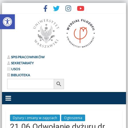
Otwórz pasek narzędzi
SPIS PRACOWNIKÓW
SEKRETARIATY
USOS
BIBLIOTEKA
Search Button
Search
for:
Dyżury i zmiany w zajęciach
Ogłoszenia
21.06 Odwołanie dyżuru dr