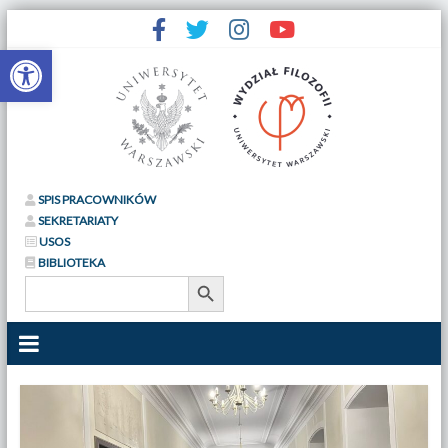
Otwórz pasek narzędzi
SPIS PRACOWNIKÓW
SEKRETARIATY
USOS
BIBLIOTEKA
Search Button
Search
for: