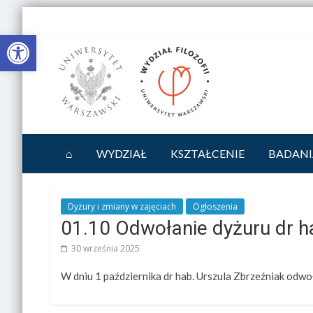
Otwórz pasek narzędzi
⌂
WYDZIAŁ
KSZTAŁCENIE
BADANI
Dyżury i zmiany w zajęciach
Ogłoszenia
01.10 Odwołanie dyżuru dr ha
30 września 2025
W dniu 1 października dr hab. Urszula Zbrzeźniak odwo