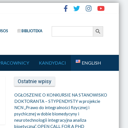
Search Button
Search
USOS
BIBLIOTEKA
for:
PRACOWNICY
KANDYDACI
ENGLISH
Ostatnie wpisy
OGŁOSZENIE O KONKURSIE NA STANOWISKO
DOKTORANTA – STYPENDYSTY w projekcie
NCN „Prawo do integralności fizycznej i
psychicznej w dobie biomedycyny i
neurotechnologii integracyjna analiza
bioetyczna”. OPEN CALL FOR A PHD