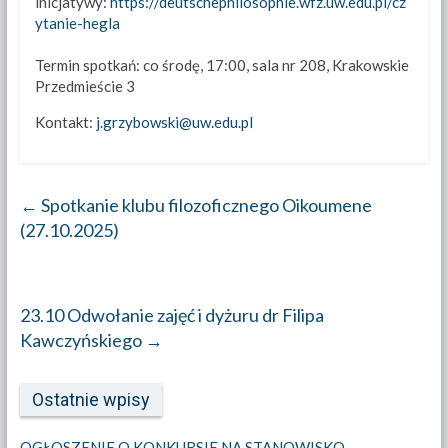
inicjatywy:
https://deutschephilosophie.wfz.uw.edu.pl/cz
ytanie-hegla
Termin spotkań: co środę, 17:00, sala nr 208, Krakowskie
Przedmieście 3
Kontakt:
j.grzybowski@uw.edu.pl
←
Spotkanie klubu filozoficznego Oikoumene
(27.10.2025)
23.10 Odwołanie zajęć i dyżuru dr Filipa
Kawczyńskiego
→
Ostatnie wpisy
OGŁOSZENIE O KONKURSIE NA STANOWISKO