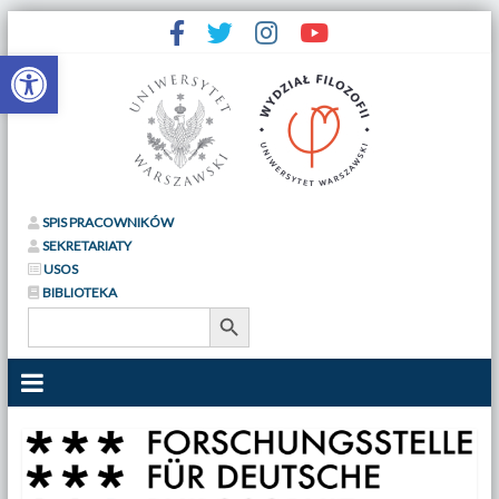
Otwórz pasek narzędzi
SPIS PRACOWNIKÓW
SEKRETARIATY
USOS
BIBLIOTEKA
Search Button
Search
for: