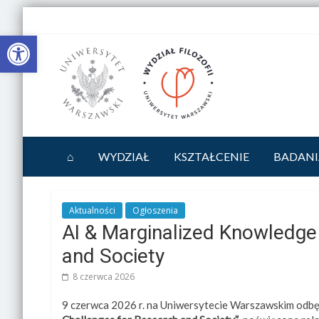
Otwórz pasek narzędzi
⌂
WYDZIAŁ
KSZTAŁCENIE
BADANI
Aktualności
Ogłoszenia
AI & Marginalized Knowledge
and Society
8 czerwca 2026
9 czerwca 2026 r. na Uniwersytecie Warszawskim odbę