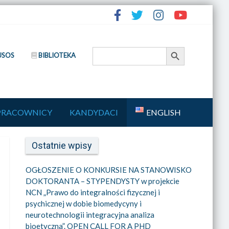
Search Button
Search
USOS
BIBLIOTEKA
for:
PRACOWNICY
KANDYDACI
ENGLISH
Ostatnie wpisy
OGŁOSZENIE O KONKURSIE NA STANOWISKO
DOKTORANTA – STYPENDYSTY w projekcie
NCN „Prawo do integralności fizycznej i
psychicznej w dobie biomedycyny i
neurotechnologii integracyjna analiza
bioetyczna”. OPEN CALL FOR A PHD