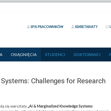
SPIS PRACOWNIKÓW
SEKRETARIATY
A
OSIĄGNIĘCIA
STUDENCI
DOKTORANCI
 Systems: Challenges for Research
dą się warsztaty
„AI & Marginalized Knowledge Systems: