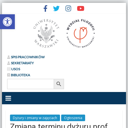
Otwórz pasek narzędzi
SPIS PRACOWNIKÓW
SEKRETARIATY
USOS
BIBLIOTEKA
Search Button
Search
for:
Dyżury i zmiany w zajęciach
Ogłoszenia
Zmiana terminu dyżuru prof.