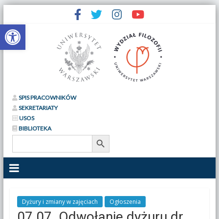
Otwórz pasek narzędzi
SPIS PRACOWNIKÓW
SEKRETARIATY
USOS
BIBLIOTEKA
Search Button
Search
for:
Dyżury i zmiany w zajęciach
Ogłoszenia
07.07 Odwołanie dyżuru dr