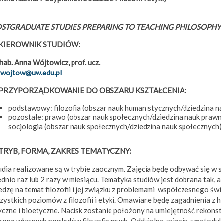
STGRADUATE STUDIES PREPARING TO TEACHING PHILOSOPHY
 KIEROWNIK STUDIÓW:
 hab. Anna Wójtowicz, prof. ucz.
wojtow@uw.edu.pl
 PRZYPORZĄDKOWANIE DO OBSZARU KSZTAŁCENIA:
podstawowy: filozofia (obszar nauk humanistycznych/dziedzina 
pozostałe: prawo (obszar nauk społecznych/dziedzina nauk praw
socjologia (obszar nauk społecznych/dziedzina nauk społecznych
 TRYB, FORMA, ZAKRES TEMATYCZNY:
udia realizowane są w trybie zaocznym.
Zajęcia będę odbywać się w 
ednio raz lub 2 razy w miesiącu. Tematyka studiów jest dobrana tak
edzę na temat filozofii i jej związku z problemami współczesnego św
zystkich poziomów z filozofii i etyki. Omawiane będę zagadnienia z hi
yczne i bioetyczne. Nacisk zostanie położony na umiejętność rekonstr
ronę własnych poglądów filozoficznych. Oddzielne zajęcia z metodyki 