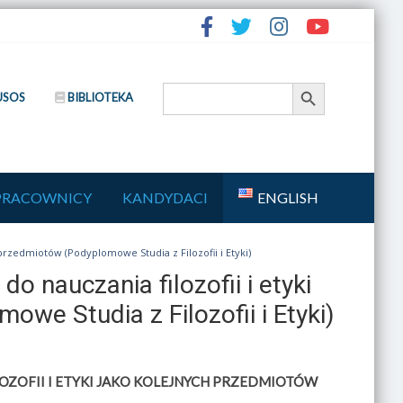
Search Button
Search
USOS
BIBLIOTEKA
for:
PRACOWNICY
KANDYDACI
ENGLISH
przedmiotów (Podyplomowe Studia z Filozofii i Etyki)
 nauczania filozofii i etyki
we Studia z Filozofii i Etyki)
ZOFII I ETYKI JAKO KOLEJNYCH PRZEDMIOTÓW