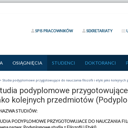
SPIS PRACOWNIKÓW
SEKRETARIATY
A
OSIĄGNIĘCIA
STUDENCI
DOKTORANCI
>
Studia podyplomowe przygotowujące do nauczania filozofii i etyki jako kolejnych 
tudia podyplomowe przygotowujące do
ako kolejnych przedmiotów (Podyplomo
 NAZWA STUDIÓW:
UDIA PODYPLOMOWE PRZYGOTOWUJACE DO NAUCZANIA FILO
awna nazwa: Podyplomowe studia z Filozofii i Etyki)