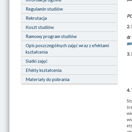
Regulamin studiów
PO
Rekrutacja
2.
Koszt studiów
Ramowy program studiów
dr
am
Opis poszczególnych zajęć wraz z efektami
kształcenia
3.
Siatki zajęć
Efekty kształcenia
Materiały do pobrania
4.
St
śr
wi
ws
et
ob