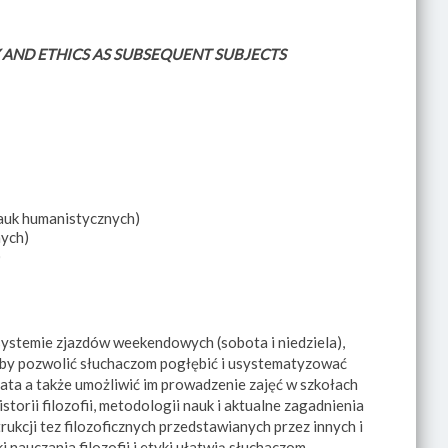
 AND ETHICS AS SUBSEQUENT SUBJECTS
nauk humanistycznych)
nych)
)
systemie zjazdów weekendowych (sobota i niedziela),
, aby pozwolić słuchaczom pogłębić i usystematyzować
iata a także umożliwić im prowadzenie zajęć w szkołach
storii filozofii, metodologii nauk i aktualne zagadnienia
ukcji tez filozoficznych przedstawianych przez innych i
nauczania filozofii i etyki ułatwią słuchaczom