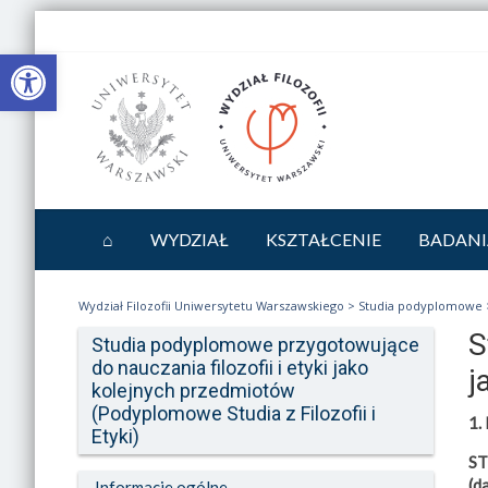
Otwórz pasek narzędzi
⌂
WYDZIAŁ
KSZTAŁCENIE
BADANI
Wydział Filozofii Uniwersytetu Warszawskiego
>
Studia podyplomowe
S
Studia podyplomowe przygotowujące
do nauczania filozofii i etyki jako
j
kolejnych przedmiotów
(Podyplomowe Studia z Filozofii i
1.
Etyki)
ST
(d
Informacje ogólne