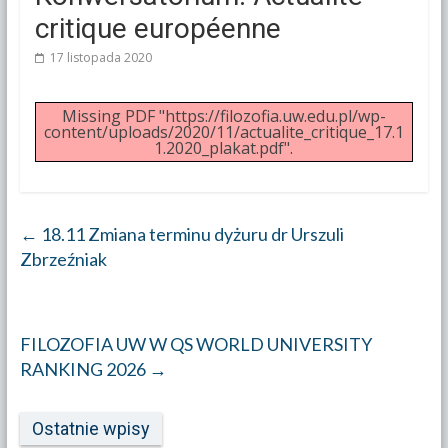
critique européenne
17 listopada 2020
Missing PDF "https://filozofia.uw.edu.pl/wp-
content/uploads/2020/11/actualite_critique_17.1
1.2020_plakat.pdf".
←
18.11 Zmiana terminu dyżuru dr Urszuli
Zbrzeźniak
FILOZOFIA UW W QS WORLD UNIVERSITY
RANKING 2026
→
Ostatnie wpisy