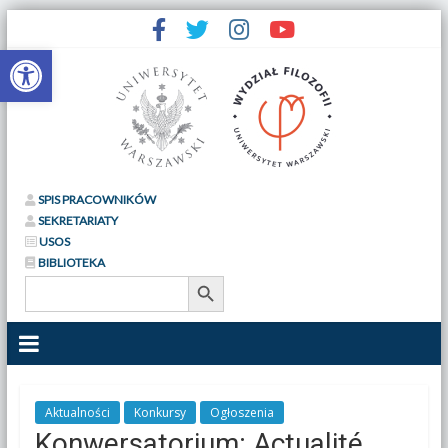
Otwórz pasek narzędzi
SPIS PRACOWNIKÓW
SEKRETARIATY
USOS
BIBLIOTEKA
Search Button
Search
for:
Aktualności
Konkursy
Ogłoszenia
Konwersatorium: Actualité