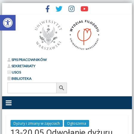
Otwórz pasek narzędzi
SPIS PRACOWNIKÓW
SEKRETARIATY
USOS
BIBLIOTEKA
Search Button
Search
for:
Dyżury i zmiany w zajęciach
Ogłoszenia
13-20.05 Odwołanie dyżuru