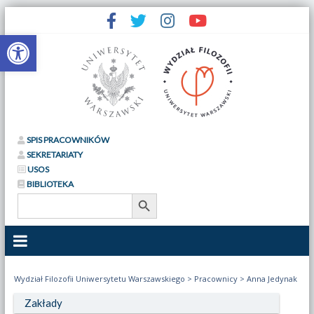
Otwórz pasek narzędzi
SPIS PRACOWNIKÓW
SEKRETARIATY
USOS
BIBLIOTEKA
Search Button
Search
for:
Wydział Filozofii Uniwersytetu Warszawskiego
>
Pracownicy
>
Anna Jedynak
Zakłady