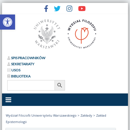
Otwórz pasek narzędzi
SPIS PRACOWNIKÓW
SEKRETARIATY
USOS
BIBLIOTEKA
Search Button
Search
for:
Wydział Filozofii Uniwersytetu Warszawskiego
>
Zakłady
>
Zakład
Epistemologii