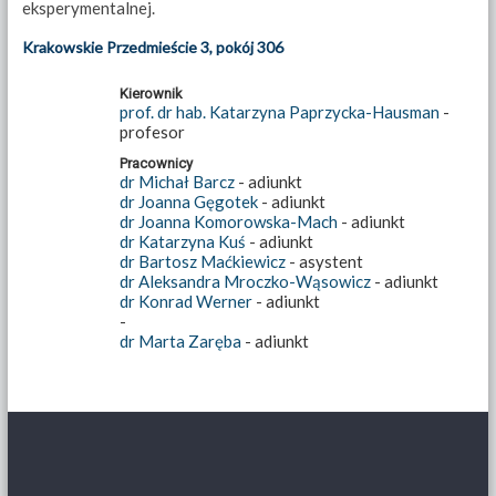
eksperymentalnej.
Krakowskie Przedmieście 3, pokój 306
Kierownik
prof. dr hab. Katarzyna Paprzycka-Hausman
-
profesor
Pracownicy
dr Michał Barcz
- adiunkt
dr Joanna Gęgotek
- adiunkt
dr Joanna Komorowska-Mach
- adiunkt
dr Katarzyna Kuś
- adiunkt
dr Bartosz Maćkiewicz
- asystent
dr Aleksandra Mroczko-Wąsowicz
- adiunkt
dr Konrad Werner
- adiunkt
-
dr Marta Zaręba
- adiunkt