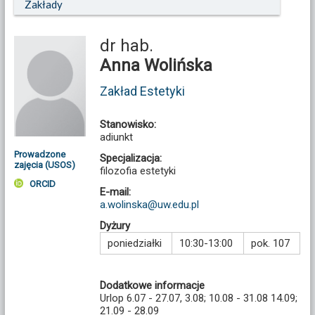
Zakłady
dr hab.
Anna Wolińska
Zakład Estetyki
Stanowisko:
adiunkt
Prowadzone
Specjalizacja:
zajęcia (USOS)
filozofia estetyki
ORCID
E-mail:
a.wolinska@uw.edu.pl
Dyżury
poniedziałki
10:30-13:00
pok. 107
Dodatkowe informacje
Urlop 6.07 - 27.07, 3.08; 10.08 - 31.08 14.09;
21.09 - 28.09