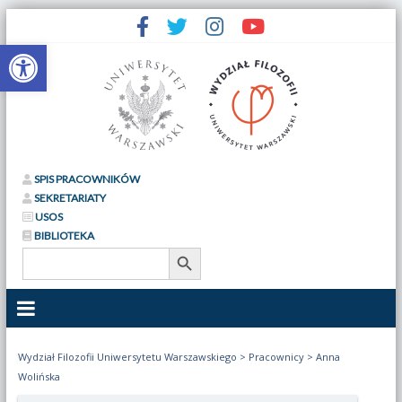
Otwórz pasek narzędzi
SPIS PRACOWNIKÓW
SEKRETARIATY
USOS
BIBLIOTEKA
Search Button
Search
for:
Wydział Filozofii Uniwersytetu Warszawskiego
>
Pracownicy
>
Anna
Wolińska