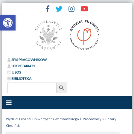
Otwórz pasek narzędzi
SPIS PRACOWNIKÓW
SEKRETARIATY
USOS
BIBLIOTEKA
Search Button
Search
for:
Wydział Filozofii Uniwersytetu Warszawskiego
>
Pracownicy
>
Cezary
Cieśliński