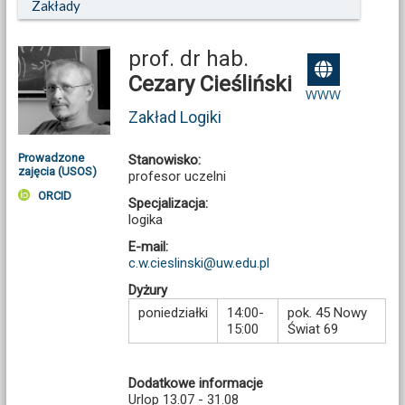
Zakłady
prof. dr hab.
Cezary Cieśliński
WWW
Zakład Logiki
Prowadzone
Stanowisko:
zajęcia (USOS)
profesor uczelni
ORCID
Specjalizacja:
logika
E-mail:
c.w.cieslinski@uw.edu.pl
Dyżury
poniedziałki
14:00-
pok. 45 Nowy
15:00
Świat 69
Dodatkowe informacje
Urlop 13.07 - 31.08