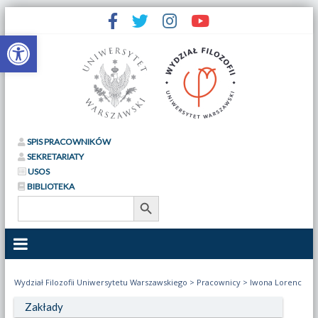
Otwórz pasek narzędzi
SPIS PRACOWNIKÓW
SEKRETARIATY
USOS
BIBLIOTEKA
Search Button
Search
for:
Wydział Filozofii Uniwersytetu Warszawskiego
>
Pracownicy
>
Iwona Lorenc
Zakłady