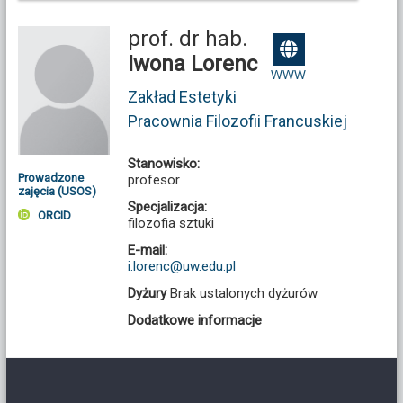
prof. dr hab.
Iwona Lorenc
WWW
Zakład Estetyki
Pracownia Filozofii Francuskiej
Stanowisko:
Prowadzone
profesor
zajęcia (USOS)
Specjalizacja:
ORCID
filozofia sztuki
E-mail:
i.lorenc@uw.edu.pl
Dyżury
Brak ustalonych dyżurów
Dodatkowe informacje