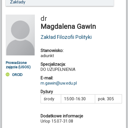
Zakłady
dr
Magdalena Gawin
Zakład Filozofii Polityki
Stanowisko:
adiunkt
Prowadzone
Specjalizacja:
zajęcia (USOS)
DO UZUPEŁNIENIA
ORCID
E-mail:
m.gawin@uw.edu.pl
Dyżury
środy
15:00-16:30
pok. 305
Dodatkowe informacje
Urlop 15.07-31.08