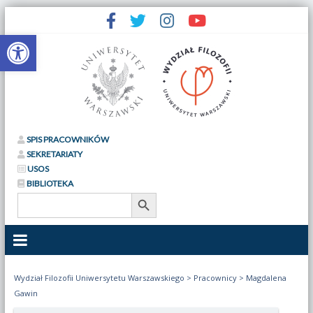
Otwórz pasek narzędzi
SPIS PRACOWNIKÓW
SEKRETARIATY
USOS
BIBLIOTEKA
Search Button
Search
for:
Wydział Filozofii Uniwersytetu Warszawskiego
>
Pracownicy
>
Magdalena
Gawin