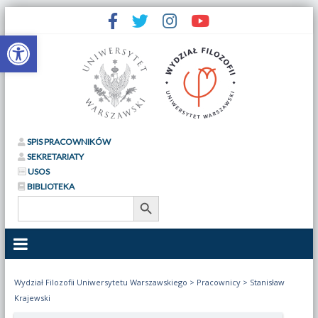
Otwórz pasek narzędzi
SPIS PRACOWNIKÓW
SEKRETARIATY
USOS
BIBLIOTEKA
Search Button
Search
for:
Wydział Filozofii Uniwersytetu Warszawskiego
>
Pracownicy
>
Stanisław
Krajewski