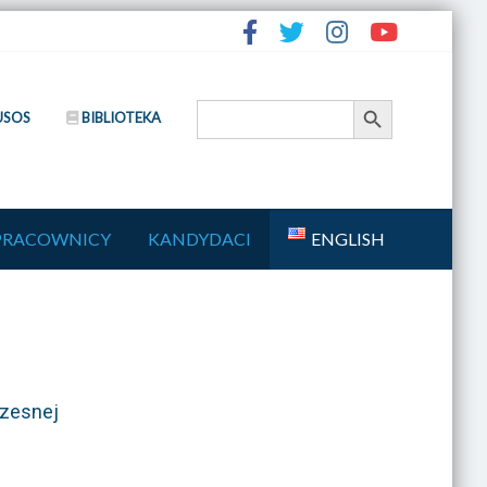
Search Button
Search
USOS
BIBLIOTEKA
for:
PRACOWNICY
KANDYDACI
ENGLISH
czesnej