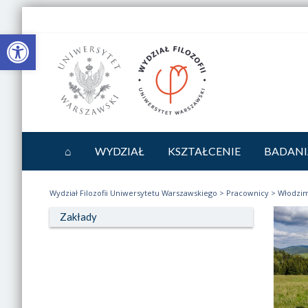
Otwórz pasek narzędzi
⌂
WYDZIAŁ
KSZTAŁCENIE
BADANI
Wydział Filozofii Uniwersytetu Warszawskiego
>
Pracownicy
>
Włodzim
Zakłady