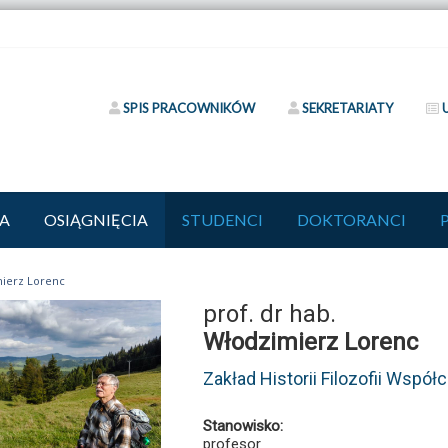
SPIS PRACOWNIKÓW
SEKRETARIATY
A
OSIĄGNIĘCIA
STUDENCI
DOKTORANCI
ierz Lorenc
prof. dr hab.
Włodzimierz Lorenc
Zakład Historii Filozofii Współ
Stanowisko:
profesor