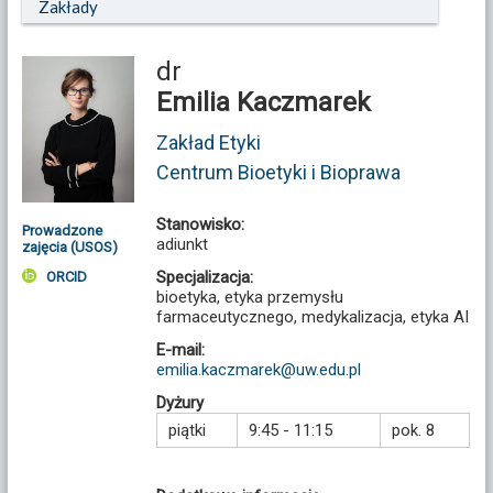
Zakłady
dr
Emilia Kaczmarek
Zakład Etyki
Centrum Bioetyki i Bioprawa
Stanowisko:
Prowadzone
adiunkt
zajęcia (USOS)
Specjalizacja:
ORCID
bioetyka, etyka przemysłu
farmaceutycznego, medykalizacja, etyka AI
E-mail:
emilia.kaczmarek@uw.edu.pl
Dyżury
piątki
9:45 - 11:15
pok. 8