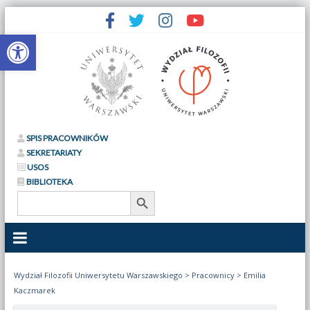
Otwórz pasek narzędzi
SPIS PRACOWNIKÓW
SEKRETARIATY
USOS
BIBLIOTEKA
Search Button
Search
for:
Wydział Filozofii Uniwersytetu Warszawskiego
>
Pracownicy
>
Emilia
Kaczmarek