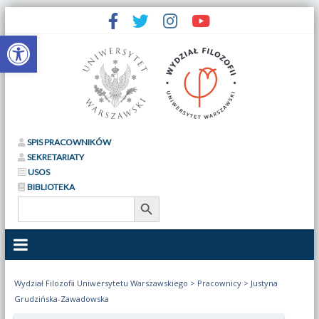
Otwórz pasek narzędzi
SPIS PRACOWNIKÓW
SEKRETARIATY
USOS
BIBLIOTEKA
Search Button
Search
for:
Wydział Filozofii Uniwersytetu Warszawskiego
>
Pracownicy
>
Justyna
Grudzińska-Zawadowska